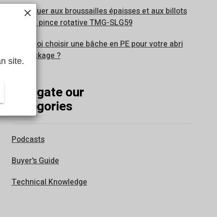
S'attaquer aux broussailles épaisses et aux billots
avec la pince rotative TMG-SLG59
Pourquoi choisir une bâche en PE pour votre abri
de stockage ?
n site.
Navigate our
categories
Podcasts
Buyer's Guide
Technical Knowledge