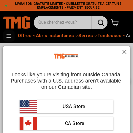
LIVRAISON GRATUITE LIMITÉE • CUEILLETTE GRATUITE À CERTAINS
EMPLACEMENTS • PAIEMENT SÉCURISÉ
Voir le pa
Offres
Abris instantanés
Serres
Tondeuses
Adh
•
•
Home
Maison et Jardin
Aménagements extérieurs et solutions
•
d'ombrage
Parc de jeu pour chien
Parcs Pour Chiens Durables | TMG
Industrial CA
Looks like you’re visiting from outside Canada.
📞
Purchases with a U.S. address aren’t available 
on our Canadian site.
Chenils durables | TMG Industrial Canada
USA Store
Offrez à vos animaux de compagnie un espace extérieur sûr
et confortable grâce aux
chenils
de TMG Industrial Canada.
 CA Store
Conçus pour la durabilité et la sécurité, nos chenils offrent
amplement d'espace à vos animaux pour jouer, faire de