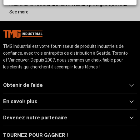
l'exercice et se détendre tout en restant protégés. Que vous
ayez besoin d'un chenil pour votre jardin ou une propriété
See more
commerciale, nos chenils sont conçus pour résister aux
conditions extérieures tout en assurant la sécurité de vos
animaux de compagnie.
TMG Industrial est votre fournisseur de produits industriels de
confiance, avec trois entrepôts de distribution à Seattle, Toronto
et Vancouver. Depuis 2007, nous sommes un choix fiable pour
les clients qui cherchent à accomplir leurs tâches !
Obtenir de l'aide
En savoir plus
Devenez notre partenaire
TOURNEZ POUR GAGNER !