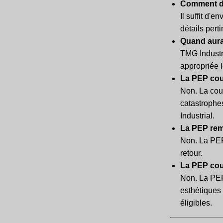
Comment dé
Il suffit d'e
détails pert
Quand aura
TMG Industr
appropriée 
La PEP couv
Non. La cou
catastrophe
Industrial.
La PEP remp
Non. La PEP
retour.
La PEP cou
Non. La PEP
esthétiques 
éligibles.