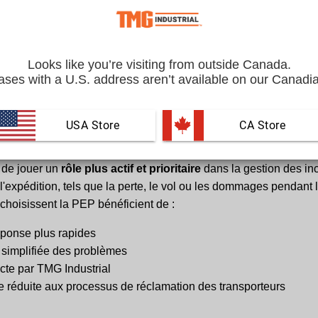
d'expédition premium n'est
pas un produit d'assurance
. C'est 
plifier et accélérer la gestion des problèmes d'expédition dire
Looks like you’re visiting from outside Canada.
ses with a U.S. address aren’t available on our Canadia
 que la Protection d'expédition premium ?
USA Store
 CA Store
d'expédition premium (PEP) est un
service optionnel à la cais
 de jouer un
rôle plus actif et prioritaire
dans la gestion des in
à l'expédition, tels que la perte, le vol ou les dommages pendant l
 choisissent la PEP bénéficient de :
éponse plus rapides
simplifiée des problèmes
cte par TMG Industrial
réduite aux processus de réclamation des transporteurs