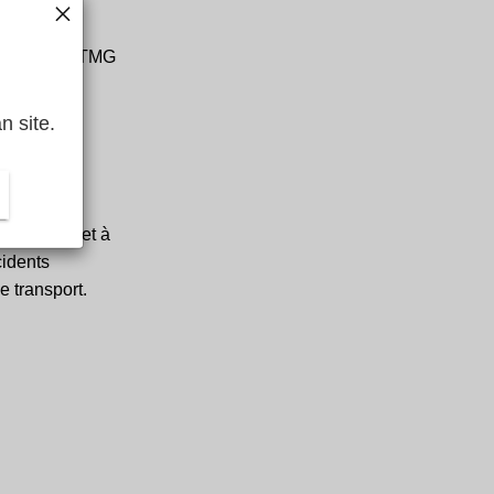
un service
ctement par TMG
n site.
se
qui permet à
cidents
e transport.