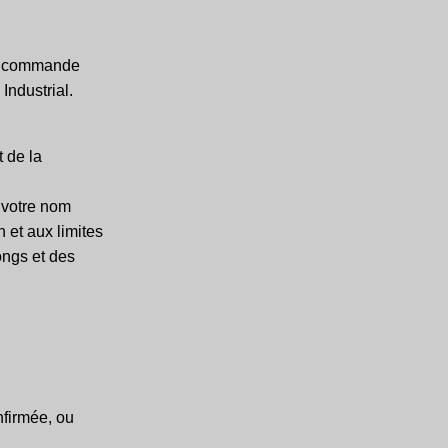
re commande
Industrial.
 de la
 votre nom
 et aux limites
ongs et des
nfirmée, ou