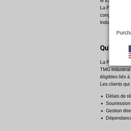
le transport.
La Protection 
conçu pour sim
Industrial.
Purcha
Qu'est-ce
La Protection 
TMG Industrial
éligibles liés 
Les clients qui
Délais de r
Soumission 
Gestion dire
Dépendance 