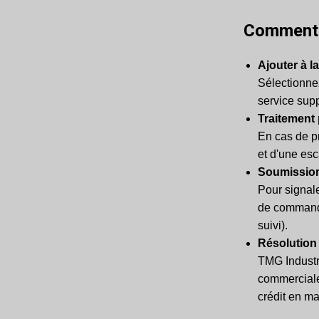
Comment 
Ajouter à l
Sélectionne
service sup
Traitement p
En cas de p
et d'une esc
Soumission
Pour signal
de commande 
suivi).
Résolution
TMG Industr
commerciale
crédit en m