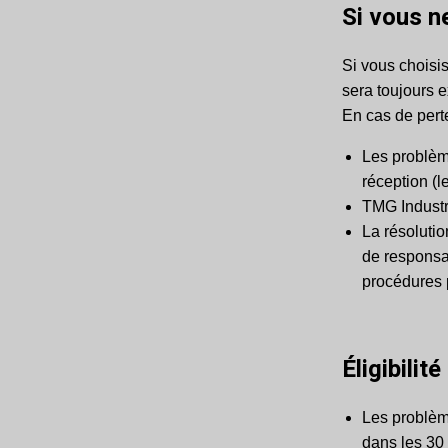
Si vous n
Si vous choisi
sera toujours e
En cas de pert
Les problèm
réception (l
TMG Industr
La résoluti
de responsab
procédures 
Éligibilité
Les problème
dans les 30 