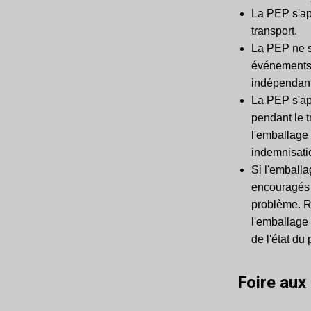
La PEP s'ap
transport.
La PEP ne s
événements 
indépendant
La PEP s'ap
pendant le 
l'emballage 
indemnisati
Si l'emball
encouragés à
problème. R
l'emballage 
de l'état du
Foire aux