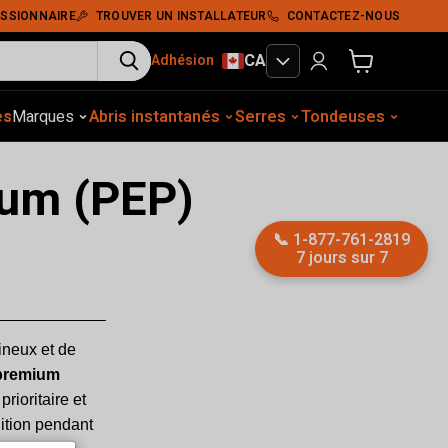
SSIONNAIRE
TROUVER UN INSTALLATEUR
CONTACTEZ-NOUS
CA
Adhésion
Voir le panier
es
gement extérieur
Marques
Abris instantanés
Construction
Équip. auto.
Serres
Tassement du sol
Tondeuses
Abris
ium (PEP)
📞
1-877-761-2819
7 jours sur 7
ineux et de
 premium
rioritaire et
dition pendant