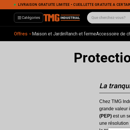
LIVRAISON GRATUITE LIMITÉE • CUEILLETTE GRATUITE À CERTAINS EMPLACEMENTS • PA
Catégories
Offres
Maison et Jardin
Ranch et ferme
Accessoire de c
Protecti
La tranquil
Chez TMG Indus
grande valeur 
(PEP)
est un se
une résolution 