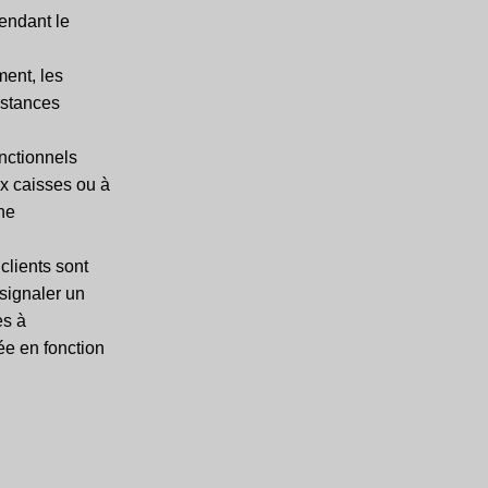
endant le
ent, les
nstances
nctionnels
x caisses ou à
une
clients sont
 signaler un
es à
née en fonction