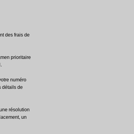
t des frais de
en prioritaire
.
votre numéro
 détails de
une résolution
placement, un