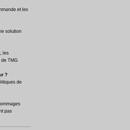
mmande et les
ne solution
, les
té de TMG
ur ?
litiques de
s dommages
nt pas