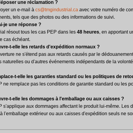
poser une réclamation ?
nvoyer un e-mail à
cs@tmgindustrial.ca
avec votre numéro de co
inents, tels que des photos ou des informations de suivi.
i-je une réponse ?
ial résout tous les cas PEP dans les
48 heures
, en apportant u
le cas échéant.
re-t-elle les retards d'expédition normaux ?
verture ne s'étend pas aux retards causés par le dédouanement
s naturelles ou d'autres événements indépendants de la volon
lace-t-elle les garanties standard ou les politiques de reto
 ne remplace pas les conditions de garantie standard ou les po
vre-t-elle les dommages à l'emballage ou aux caisses ?
 s'applique aux dommages affectant le produit lui-même. Le
à l'emballage extérieur ou aux caisses d'expédition seuls ne so