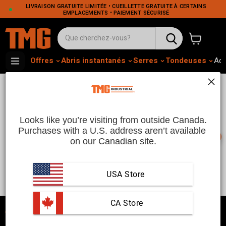
LIVRAISON GRATUITE LIMITÉE • CUEILLETTE GRATUITE À CERTAINS
EMPLACEMENTS • PAIEMENT SÉCURISÉ
Voir le pa
Offres
Abris instantanés
Serres
Tondeuses
Adh
Construction
Looks like you’re visiting from outside Canada.
Purchases with a U.S. address aren’t available 
Machines de Construction | TMG Industrial CA
📞
on our Canadian site.
Équipez vos projets de
construction
avec des
équipements de construction haute performance de TMG
Industrial. Notre vaste sélection comprend tout, des
USA Store
excavatrices et chargeuses compactes aux bétonnières et
See more
échafaudages, conçus pour répondre aux exigences
rigoureuses de l'industrie de la construction. Construisez
en toute confiance avec nos équipements fiables et
 CA Store
durables.