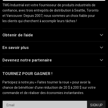
Conçues spécifiquement pour les professionnels assidus,
ces machines combinent une durabilité inégalée avec une
TMG Industrial est votre fournisseur de produits industriels de
technologie de pointe pour garantir que vos projets se
confiance, avec trois entrepôts de distribution à Seattle, Toronto
déroulent plus facilement et plus rapidement que jamais.
et Vancouver. Depuis 2007, nous sommes un choix fiable pour
La polyvalence est une autre caractéristique de nos
équipements de construction. Conçue pour répondre à
les clients qui cherchent à accomplir leurs tâches !
divers besoins de construction, notre vaste liste de
produits vous aidera à passer en toute transparence de la
préparation du terrain au levage lourd avec facilité.
Obtenir de l'aide
Nous pouvons vous équiper des meilleurs outils pour votre
projet de construction. Notre équipement de construction
En savoir plus
est un symbole de fiabilité et d'innovation ; nous l'adaptons
parfaitement pour répondre aux exigences de l'agriculture
moderne et des opérations commerciales. Augmentez
Devenez notre partenaire
votre productivité et assurez un avenir meilleur à votre
entreprise en investissant dès aujourd'hui dans nos
machines de construction lourdes haut de gamme.
TOURNEZ POUR GAGNER !
Types de Machines de Construction
Participez à notre jeu « Faites tourner la roue » pour avoir la
Marteaux Hydrauliques
chance de bénéficier d'une réduction de 20 $ à 200 $ sur votre
Gérez efficacement les tâches de démolition et
commande et de réaliser des économies instantanées.
d'excavation avec les
marteaux hydrauliques pour
chargeuses compactes
et les
accessoires marteaux pour
excavatrices
. Ces
marteaux hydrauliques
offrent une force
SIGN UP