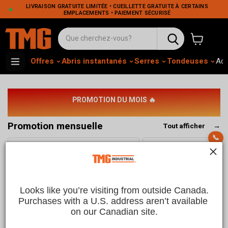
LIVRAISON GRATUITE LIMITÉE • CUEILLETTE GRATUITE À CERTAINS
EMPLACEMENTS • PAIEMENT SÉCURISÉ
Voir le pa
Offres
Abris instantanés
Serres
Tondeuses
Adh
PROMOTION DU MOIS 🔥
Promotion mensuelle
Tout afficher
→
📞
Looks like you’re visiting from outside Canada.
Purchases with a U.S. address aren’t available 
on our Canadian site.