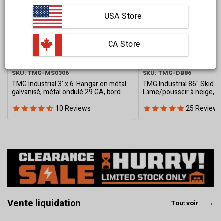
USA Store
Save
27
%
Save
15
%
 CA Store
$749.00 CAD
$2,699.00 CAD
$549.00 CAD
$2,299.00 CAD
SKU: TMG-MS0306
SKU: TMG-DB86
TMG Industrial 3' x 6' Hangar en métal
TMG Industrial 86" Skid 
galvanisé, métal ondulé 29 GA, bord
Lame/poussoir à neige, 3
supérieur 75", TMG-MS0306
droite, bord de coupe bou
réglables, montage rapide
10
Reviews
25
Review
TMG-DB86
Vente liquidation
Tout voir
→