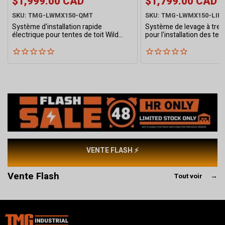
$1,999.00 CAD
$1,799.00 CAD
SKU: TMG-LWMX150-QMT
SKU: TMG-LWMX150-LIF
Système d'installation rapide
Système de levage à treu
électrique pour tentes de toit Wild
pour l'installation des ten
Land Trunk S et Wingman X, 4 vérins
Wild Land Trunk S et Win
électriques, TMG-LWMX150-QMT
cadre pliable, TMG-LWMX
VENTE FLASH ⚡
Vente Flash
Tout voir
→