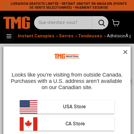
LIVRAISON GRATUITE LIMITÉE • RETRAIT GRATUIT EN MAGASIN (POINTS
DE VENTE SÉLECTIONNÉS) • PAIEMENT SÉCURISÉ
Voir le pa
Instant Canopies
Serres
Tondeuses
Adhésion
À p
•
•
Home
Construction
Grilles de protection pour sols rocheux
Cribles À Rocher | TMG Industriel
CA
Looks like you’re visiting from outside Canada.
📞
Purchases with a U.S. address aren’t available 
on our Canadian site.
Cribles à Roche | TMG Industrial CA
USA Store
Améliorez vos processus de tri et de criblage de matériaux
avec les
cribles à roche
de TMG Industrial CA. Conçus pour
séparer et trier les roches, le gravier et les débris du sol et des
 CA Store
agrégats, nos cribles à roche sont idéaux pour les projets de
construction, d'aménagement paysager et d'exploitation