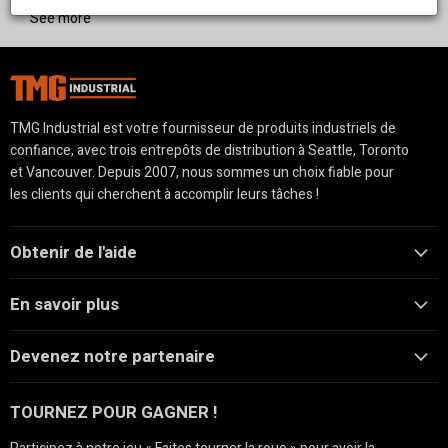
minière. Conçus pour la durabilité et l'efficacité, ces cribles
See more
facilitent un tri précis des matériaux sur n'importe quel
chantier.
TMG Industrial est votre fournisseur de produits industriels de
confiance, avec trois entrepôts de distribution à Seattle, Toronto
et Vancouver. Depuis 2007, nous sommes un choix fiable pour
les clients qui cherchent à accomplir leurs tâches !
Obtenir de l'aide
En savoir plus
Devenez notre partenaire
TOURNEZ POUR GAGNER !