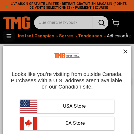
LIVRAISON GRATUITE LIMITÉE • RETRAIT GRATUIT EN MAGASIN (POINTS
DE VENTE SÉLECTIONNÉS) • PAIEMENT SÉCURISÉ
Voir le pa
Instant Canopies
Serres
Tondeuses
Adhésion
À p
•
•
Home
Construction
Marteaux hydrauliques
Marteaux Hydrauliques | TMG
Industrial CA
Looks like you’re visiting from outside Canada.
Purchases with a U.S. address aren’t available 
📞
on our Canadian site.
Marteaux hydrauliques
USA Store
Réalisez efficacement les tâches de démolition et
d’excavation avec les
marteaux hydrauliques de chargeuse
compacte
et les marteaux piqueurs d’excavatrice. Ces
 CA Store
marteaux hydrauliques offrent une force de rupture
importante, ce qui les rend idéaux pour casser le béton,