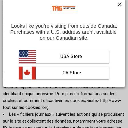
fuseau horaire et certains des cookies installés sur votre
appareil. De plus, lorsque vous naviguez sur le site, nous
recueillons des informations sur les pages Web individuelles ou
les produits que vous consultez, les sites Web ou les termes de
Looks like you’re visiting from outside Canada.
recherche qui vous ont renvoyé au site et des informations sur
Purchases with a U.S. address aren’t available 
on our Canadian site.
la façon dont vous interagissez avec le site. Nous nous référons
à ces informations collectées automatiquement comme
"Informations sur l'appareil. "
USA Store
Nous recueillons des informations sur l'appareil à l'aide des
technologies suivantes :
 CA Store
Les "cookies" sont des fichiers de données qui sont placés
sur votre appareil ou votre ordinateur et incluent souvent un
identifiant unique anonyme. Pour plus d'informations sur les
cookies et comment désactiver les cookies, visitez http://www.
tout sur les cookies. org.
Les « fichiers journaux » suivent les actions qui se produisent
sur le site et collectent des données, notamment votre adresse