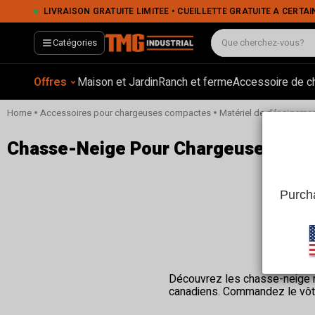
LIVRAISON GRATUITE LIMITÉE • CUEILLETTE GRATUITE À CERTAINS EMPLACEMENTS • PA
Catégories
Offres
Maison et Jardin
Ranch et ferme
Accessoire de c
•
•
Home
Accessoires pour chargeuses compactes
Matériel de déneigeme
Chasse-Neige Pour Chargeuses Comp
Purcha
Découvrez les chasse-neige r
canadiens. Commandez le vôtr