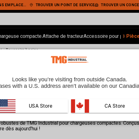
IEMENT SÉCURISÉ
TROUVER UN POINT DE SERVICE
TROUVER UN CONCE
‹
›
hargeuse compacte.
Attache de tracteur
Accessoire pour pelle.
Pièc
Ran
•
nt
Poussoirs à neige
actes | TMG Industrial CA
Looks like you’re visiting from outside Canada.
ses with a U.S. address aren’t available on our Canadia
USA Store
 CA Store
obustes de TMG Industrial pour chargeuses compactes. Conçus 
e dès aujourd'hui !