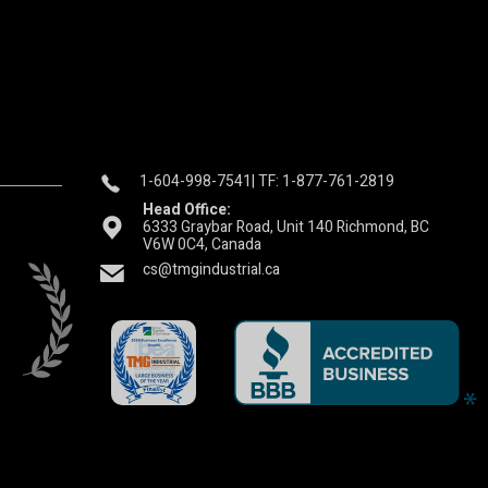
1-604-998-7541
| TF: 1-877-761-2819
Head Office:
6333 Graybar Road, Unit 140 Richmond, BC
V6W 0C4, Canada
cs@tmgindustrial.ca