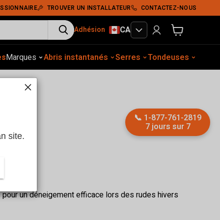
SSIONNAIRE
TROUVER UN INSTALLATEUR
CONTACTEZ-NOUS
CA
Adhésion
Voir le panier
es
gement extérieur
Marques
Abris instantanés
Construction
Équip. auto.
Serres
Tassement du sol
Tondeuses
Abris
📞
1-877-761-2819
7 jours sur 7
n site.
pour un déneigement efficace lors des rudes hivers