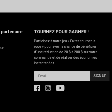
une structure qui correspond parfaitement à vos besoins et
 partenaire
TOURNEZ POUR GAGNER !
Participez à notre jeu « Faites tourner la
roue » pour avoir la chance de bénéficier
eur
d'une réduction de 20 $ à 200 $ sur votre
commande et de réaliser des économies
instantanées.
SIGN UP