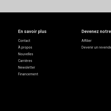
nnée après année. Explorez notre gamme complète pour trouver 
venir plus organisé et plus sûr.
En savoir plus
Devenez notre
Contact
Affilier
À propos
Devenir un revend
Nouvelles
Carrières
Newsletter
Financement