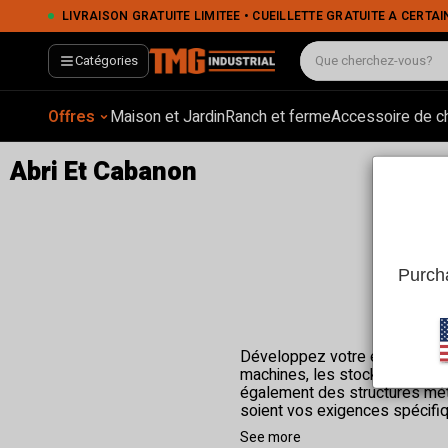
LIVRAISON GRATUITE LIMITÉE • CUEILLETTE GRATUITE À CERTAINS EMPLACEMENTS • PA
Catégories
Offres
Maison et Jardin
Ranch et ferme
Accessoire de c
Abri Et Cabanon
Purcha
Développez votre espace de r
machines, les stocks en vrac e
également des structures méta
soient vos exigences spécifiq
See more
Que vous cherchiez à désencom