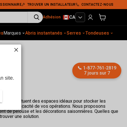
SSIONNAIRE
TROUVER UN INSTALLATEUR
CONTACTEZ-NOUS
CA
Adhésion
Voir le panier
es
gement extérieur
Marques
Abris instantanés
Construction
Équip. auto.
Serres
Tassement du sol
Tondeuses
Abris
📞
1-877-761-2819
7 jours sur 7
n site.
ures constituent des espaces idéaux pour stocker les
ment et l'efficacité de vos opérations. Nous proposons
ment de pelouse et les décorations saisonnières. Quelles que
rouver une solution.
, nos cabanes et abris constituent un choix fiable sur