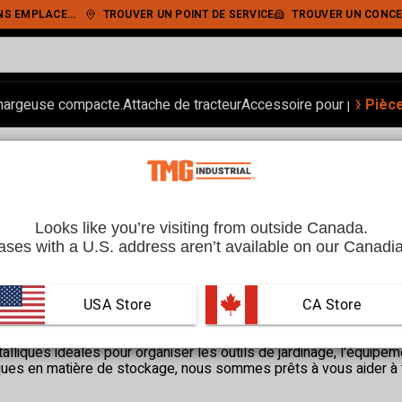
IEMENT SÉCURISÉ
TROUVER UN POINT DE SERVICE
TROUVER UN CONCE
‹
›
hargeuse compacte.
Attache de tracteur
Accessoire pour pelle.
Pièc
Ran
Looks like you’re visiting from outside Canada.
ses with a U.S. address aren’t available on our Canadia
USA Store
 CA Store
angement avec nos cabanes et abris dès aujourd'hui. Ces struct
t les fournitures essentielles, garantissant ainsi le bon déroule
lliques idéales pour organiser les outils de jardinage, l'équipe
ues en matière de stockage, nous sommes prêts à vous aider à t
brer votre maison ou à rationaliser vos opérations commerciales