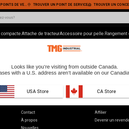
• PAIEMENT SÉCURISÉ
TROUVER UN POINT DE SERVICE
TROUVER UN CONCE
 compacte.
Attache de tracteur
Accessoire pour pelle.
Rangement e
Opportunités de carrière
Looks like you’re visiting from outside Canada.
ses with a U.S. address aren’t available on our Canadia
USA Store
 CA Store
En savoir plus
Devenez notre
Contact
Affilier
À propos
Devenir un revend
Nouvelles