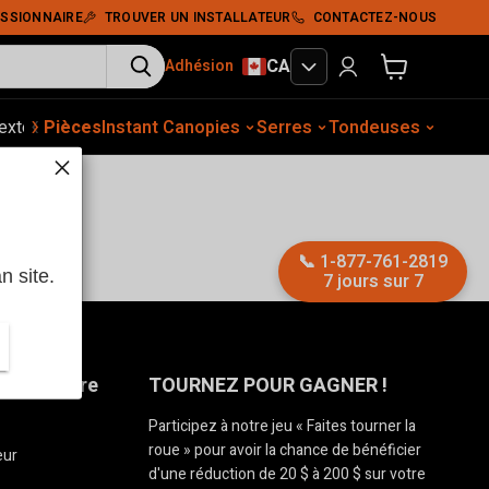
SSIONNAIRE
TROUVER UN INSTALLATEUR
CONTACTEZ-NOUS
CA
Adhésion
Voir le panier
‹
›
xtérieur
Pièces
Construction
Instant Canopies
Équip. auto.
Tassement du sol
Serres
Tondeuses
Abris
Broyeurs
📞
1-877-761-2819
n site.
7 jours sur 7
 partenaire
TOURNEZ POUR GAGNER !
Participez à notre jeu « Faites tourner la
roue » pour avoir la chance de bénéficier
eur
d'une réduction de 20 $ à 200 $ sur votre