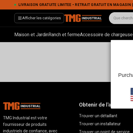
LIVRAISON GRATUITE LIMITÉE • RETRAIT GRATUIT EN MAGASIN (POINTS DE VENTE SÉLECTIONNÉS) 
Afficher les catégories
Maison et Jardin
Ranch et ferme
Accessoire de chargeuse
Purcha
Obtenir de l'aide
Trouver un détaillant
TMG Industrial est votre
Trouver un installateur
fournisseur de produits
industriels de confiance, avec
Trouver un point de service