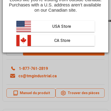
Purchases with a U.S. address aren’t available 
Affirm
Payez en versements échelonnés avec
. Vérifiez
on our Canadian site.
si vous êtes admissible lors du passage à la caisse.
LIVRAISON GRATUITE
dans la plupart des régions du
Cana
Livraison dans un délai de
10 à 15 jours ouvrables
USA Store
En savoir plus
 CA Store
Quantité
Ajouter Au Panier
1-877-761-2819
cs@tmgindustrial.ca
Manuel du produit
Trouver des pièces