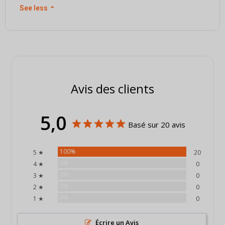
See less
⌃
Avis des clients
5,0
Basé sur 20 avis
100%
5 ★
20
0%
4 ★
0
0%
3 ★
0
0%
2 ★
0
0%
1 ★
0
Écrire un Avis