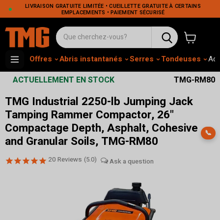
LIVRAISON GRATUITE LIMITÉE • CUEILLETTE GRATUITE À CERTAINS
EMPLACEMENTS • PAIEMENT SÉCURISÉ
Voir le pa
Offres
Abris instantanés
Serres
Tondeuses
Adh
ACTUELLEMENT EN STOCK
TMG-RM80
TMG Industrial 2250-lb Jumping Jack
Tamping Rammer Compactor, 26"
Compactage Depth, Asphalt, Cohesive
📞
and Granular Soils, TMG-RM80
20
Reviews