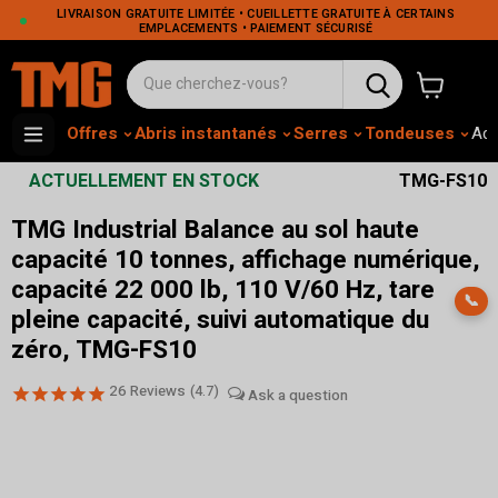
LIVRAISON GRATUITE LIMITÉE • CUEILLETTE GRATUITE À CERTAINS
EMPLACEMENTS • PAIEMENT SÉCURISÉ
Voir le pa
Offres
Abris instantanés
Serres
Tondeuses
Adh
ACTUELLEMENT EN STOCK
TMG-FS10
TMG Industrial Balance au sol haute
capacité 10 tonnes, affichage numérique,
capacité 22 000 lb, 110 V/60 Hz, tare
📞
pleine capacité, suivi automatique du
zéro, TMG-FS10
26
Reviews