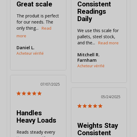
Great scale
Consistent
Readings
The produit is perfect 
Daily
for our needs. The 
only thing...
We use this scale for 
pallets, steel stock, 
and the...
Daniel L.
Mitchell R.
Farnham
07/07/2025
05/24/2025
Handles
Heavy Loads
Weights Stay
Consistent
Reads steady every 