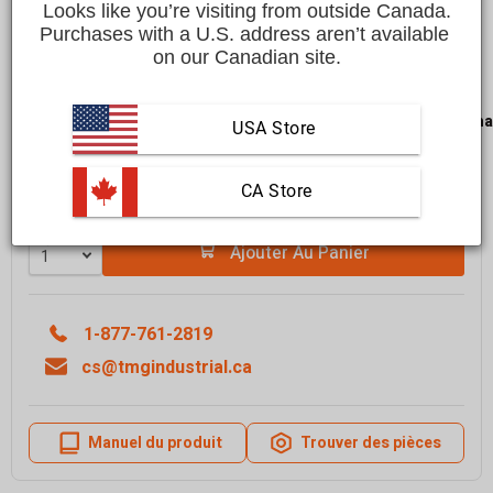
$1,299.00 CAD
Looks like you’re visiting from outside Canada.
Purchases with a U.S. address aren’t available 
Affirm
on our Canadian site.
Payez en versements échelonnés avec
. Vérifiez
si vous êtes admissible lors du passage à la caisse.
LIVRAISON GRATUITE
dans la plupart des régions du
Cana
USA Store
Livraison dans un délai de
10 à 15 jours ouvrables
En savoir plus
 CA Store
Quantité
Ajouter Au Panier
1-877-761-2819
cs@tmgindustrial.ca
Manuel du produit
Trouver des pièces