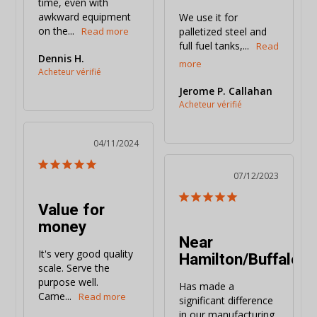
time, even with 
awkward equipment 
We use it for 
on the...
palletized steel and 
full fuel tanks,...
Dennis H.
Jerome P. Callahan
04/11/2024
07/12/2023
Value for
money
Near
It's very good quality 
Hamilton/Buffalo
scale. Serve the 
purpose well. 
Has made a 
Came...
significant difference 
in our manufacturing 