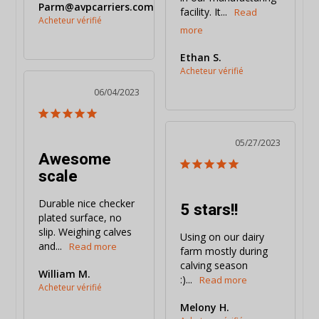
Parm@avpcarriers.com
facility. It...
Ethan S.
06/04/2023
05/27/2023
Awesome
scale
Durable nice checker 
5 stars!!
plated surface, no 
slip. Weighing calves 
Using on our dairy 
and...
farm mostly during 
calving season 
William M.
:)...
Melony H.