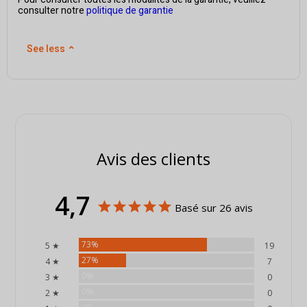
consulter notre
politique de garantie
See less
⌃
Avis des clients
4,7
Basé sur 26 avis
73%
5 ★
19
27%
4 ★
7
0%
3 ★
0
0%
2 ★
0