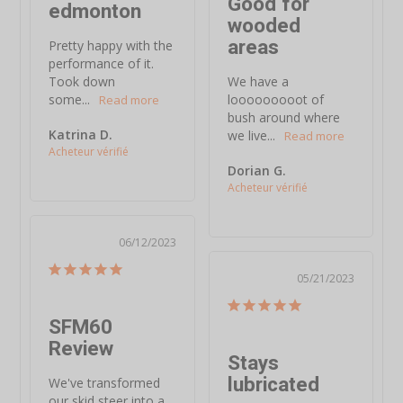
Good for
edmonton
wooded
areas
Pretty happy with the 
performance of it. 
Took down 
We have a 
some...
looooooooot of 
bush around where 
Katrina D.
we live...
Dorian G.
06/12/2023
05/21/2023
SFM60
Review
Stays
lubricated
We've transformed 
our skid steer into a 