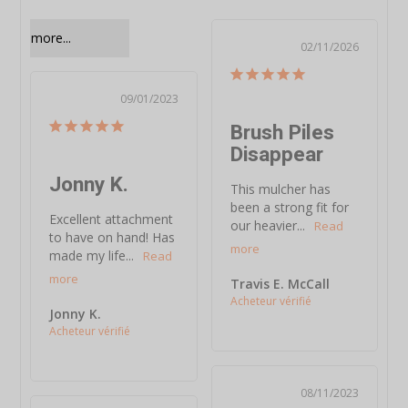
ding more...
02/11/2026
09/01/2023
Brush Piles
Disappear
Jonny K.
This mulcher has 
been a strong fit for 
Excellent attachment 
our heavier...
to have on hand! Has 
made my life...
Travis E. McCall
Jonny K.
08/11/2023