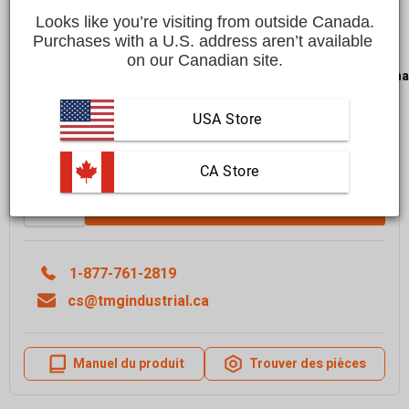
Affirm
Looks like you’re visiting from outside Canada.
Payez en versements échelonnés avec
. Vérifiez
si vous êtes admissible lors du passage à la caisse.
Purchases with a U.S. address aren’t available 
on our Canadian site.
LIVRAISON GRATUITE
dans la plupart des régions du
Cana
Livraison dans un délai de
10 à 15 jours ouvrables
En savoir plus
USA Store
FAITES VITE — IL N’EN RESTE QUE
4
EN STOCK
 CA Store
Quantité
AJOUTER AU PANIER
1-877-761-2819
cs@tmgindustrial.ca
Manuel du produit
Trouver des pièces