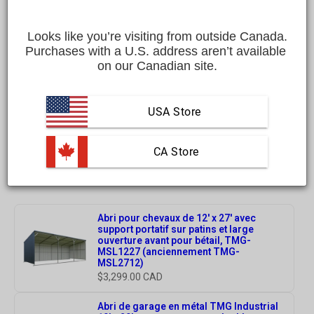
investissement ponctuel : un entretien adéquat est
essentiel pour assurer sa longévité, son intégrité
Looks like you’re visiting from outside Canada.
structurelle et sa protection contre les intempéries.
Purchases with a U.S. address aren’t available 
on our Canadian site.
Dans cet article, nous détaillons les pratiques d'entretien
essentielles pour maintenir votre abri métallique en parfait
USA Store
état, prévenir la rouille et prolonger sa durée de vie utile.
 CA Store
Recommended Products
Abri pour chevaux de 12' x 27' avec
support portatif sur patins et large
ouverture avant pour bétail, TMG-
MSL1227 (anciennement TMG-
MSL2712)
$3,299.00 CAD
Abri de garage en métal TMG Industrial