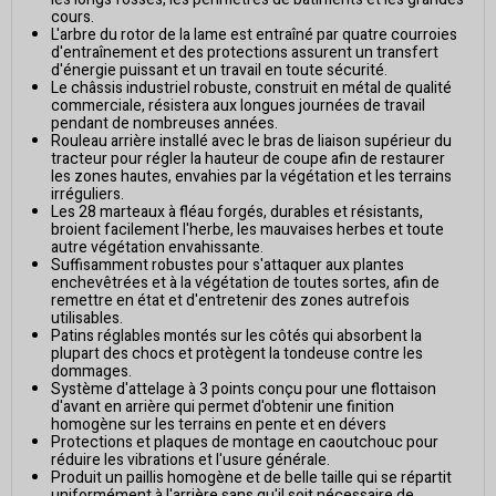
cours.
L'arbre du rotor de la lame est entraîné par quatre courroies
d'entraînement et des protections assurent un transfert
d'énergie puissant et un travail en toute sécurité.
Le châssis industriel robuste, construit en métal de qualité
commerciale, résistera aux longues journées de travail
pendant de nombreuses années.
Rouleau arrière installé avec le bras de liaison supérieur du
tracteur pour régler la hauteur de coupe afin de restaurer
les zones hautes, envahies par la végétation et les terrains
irréguliers.
Les 28 marteaux à fléau forgés, durables et résistants,
broient facilement l'herbe, les mauvaises herbes et toute
autre végétation envahissante.
Suffisamment robustes pour s'attaquer aux plantes
enchevêtrées et à la végétation de toutes sortes, afin de
remettre en état et d'entretenir des zones autrefois
utilisables.
Patins réglables montés sur les côtés qui absorbent la
plupart des chocs et protègent la tondeuse contre les
dommages.
Système d'attelage à 3 points conçu pour une flottaison
d'avant en arrière qui permet d'obtenir une finition
homogène sur les terrains en pente et en dévers
Protections et plaques de montage en caoutchouc pour
réduire les vibrations et l'usure générale.
Produit un paillis homogène et de belle taille qui se répartit
uniformément à l'arrière sans qu'il soit nécessaire de