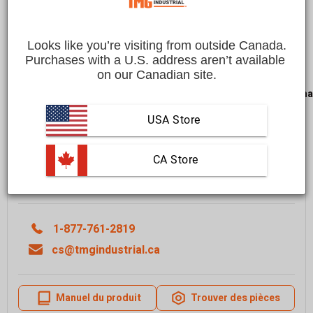
Économisez
$600.00 CAD
$3,999.00 CAD
$3,399.00 CAD
Looks like you’re visiting from outside Canada.
Affirm
Payez en versements échelonnés avec
. Vérifiez
Purchases with a U.S. address aren’t available 
si vous êtes admissible lors du passage à la caisse.
on our Canadian site.
LIVRAISON GRATUITE
dans la plupart des régions du
Cana
Livraison dans un délai de
10 à 15 jours ouvrables
USA Store
En savoir plus
 CA Store
Quantité
Ajouter Au Panier
1-877-761-2819
cs@tmgindustrial.ca
Manuel du produit
Trouver des pièces