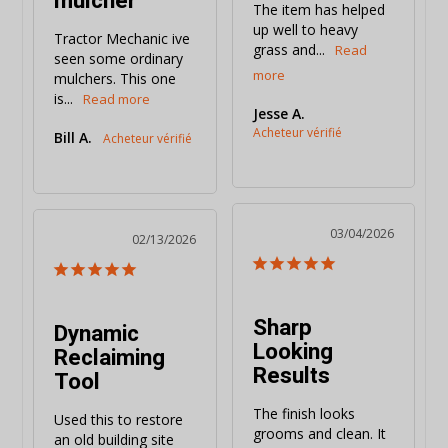
mulcher
The item has helped 
up well to heavy 
Tractor Mechanic ive 
grass and...
seen some ordinary 
mulchers. This one 
is...
Jesse A.
Bill A.
03/04/2026
02/13/2026
Sharp
Dynamic
Looking
Reclaiming
Results
Tool
The finish looks 
Used this to restore 
grooms and clean. It 
an old building site 