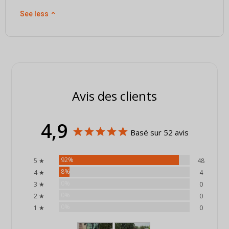
See less
⌃
Avis des clients
4,9
Basé sur 52 avis
92%
5 ★
48
8%
4 ★
4
0%
3 ★
0
0%
2 ★
0
0%
1 ★
0