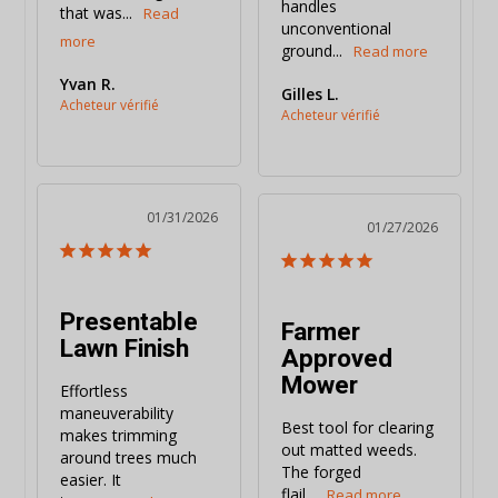
handles 
that was...
unconventional 
ground...
Yvan R.
Gilles L.
01/31/2026
01/27/2026
Presentable
Farmer
Lawn Finish
Approved
Mower
Effortless 
maneuverability 
Best tool for clearing 
makes trimming 
out matted weeds. 
around trees much 
The forged 
easier. It 
flail...