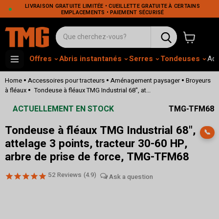
LIVRAISON GRATUITE LIMITÉE • CUEILLETTE GRATUITE À CERTAINS
EMPLACEMENTS • PAIEMENT SÉCURISÉ
Voir le pa
Offres
Abris instantanés
Serres
Tondeuses
Adh
•
•
•
Home
Accessoires pour tracteurs
Aménagement paysager
Broyeurs
•
à fléaux
Tondeuse à fléaux TMG Industrial 68", at...
ACTUELLEMENT EN STOCK
TMG-TFM68
Tondeuse à fléaux TMG Industrial 68",
📞
attelage 3 points, tracteur 30-60 HP,
arbre de prise de force, TMG-TFM68
52
Reviews