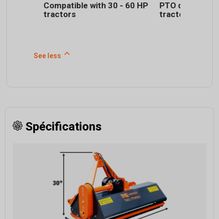
Compatible with 30 - 60 HP
PTO driveline f
tractors
tractor hookup
See less
Spécifications