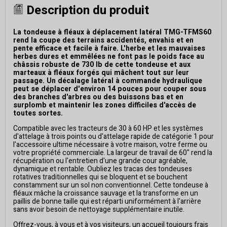
Description du produit
La tondeuse à fléaux à déplacement latéral TMG-TFMS60
rend la coupe des terrains accidentés, envahis et en
pente efficace et facile à faire. L'herbe et les mauvaises
herbes dures et emmêlées ne font pas le poids face au
châssis robuste de 730 lb de cette tondeuse et aux
marteaux à fléaux forgés qui mâchent tout sur leur
passage. Un décalage latéral à commande hydraulique
peut se déplacer d'environ 14 pouces pour couper sous
des branches d'arbres ou des buissons bas et en
surplomb et maintenir les zones difficiles d'accès de
toutes sortes.
Compatible avec les tracteurs de 30 à 60 HP et les systèmes
d'attelage à trois points ou d'attelage rapide de catégorie 1 pour
l'accessoire ultime nécessaire à votre maison, votre ferme ou
votre propriété commerciale. La largeur de travail de 60" rend la
récupération ou l'entretien d'une grande cour agréable,
dynamique et rentable. Oubliez les tracas des tondeuses
rotatives traditionnelles qui se bloquent et se bouchent
constamment sur un sol non conventionnel. Cette tondeuse à
fléaux mâche la croissance sauvage et la transforme en un
paillis de bonne taille qui est réparti uniformément à l'arrière
sans avoir besoin de nettoyage supplémentaire inutile.
Offrez-vous, à vous et à vos visiteurs, un accueil toujours frais