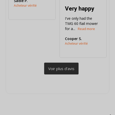
Sadie P.
Very happy
I've only had the 
TMG 60 flail mower 
for a...
Cooper S.