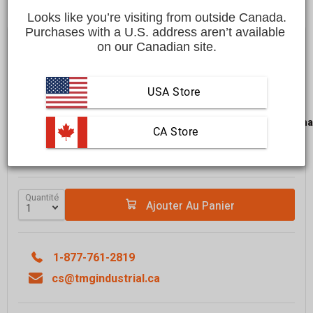
Looks like you’re visiting from outside Canada.
Purchases with a U.S. address aren’t available 
Économisez
$600.00 CAD
$3,999.00 CAD
on our Canadian site.
$3,399.00 CAD
Affirm
Payez en versements échelonnés avec
. Vérifiez
USA Store
si vous êtes admissible lors du passage à la caisse.
LIVRAISON GRATUITE
dans la plupart des régions du
Cana
 CA Store
Livraison dans un délai de
10 à 15 jours ouvrables
En savoir plus
Quantité
Ajouter Au Panier
1-877-761-2819
cs@tmgindustrial.ca