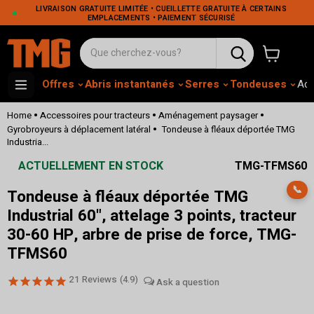
LIVRAISON GRATUITE LIMITÉE • CUEILLETTE GRATUITE À CERTAINS
EMPLACEMENTS • PAIEMENT SÉCURISÉ
Voir le pa
Offres
Abris instantanés
Serres
Tondeuses
Adh
•
•
•
Home
Accessoires pour tracteurs
Aménagement paysager
•
Gyrobroyeurs à déplacement latéral
Tondeuse à fléaux déportée TMG
Industria...
ACTUELLEMENT EN STOCK
TMG-TFMS60
📞
Tondeuse à fléaux déportée TMG
Industrial 60", attelage 3 points, tracteur
30-60 HP, arbre de prise de force, TMG-
TFMS60
21
Reviews