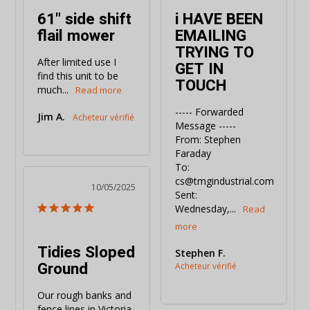
61" side shift
i HAVE BEEN
flail mower
EMAILING
TRYING TO
After limited use I 
GET IN
find this unit to be 
TOUCH
much...
----- Forwarded 
Jim A.
Message -----

From: Stephen 
Faraday 

To: 
cs@tmgindustrial.com 

10/05/2025
Sent: 
Wednesday,...
Tidies Sloped
Stephen F.
Ground
Our rough banks and 
fence lines in Victoria 