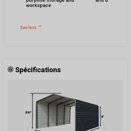
purpose storage and
and dust prote
workspace
See less
Spécifications