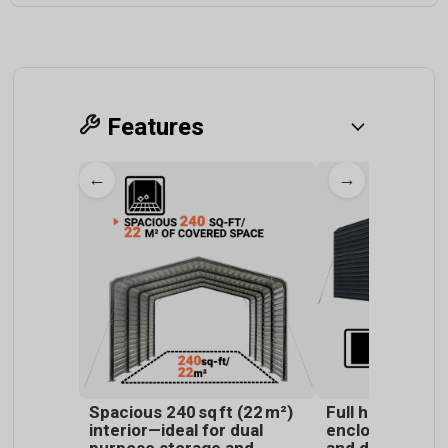
Features
←
→
Spacious 240 sq ft (22 m²)
Full height 8' (
interior—ideal for dual
enclosed walls