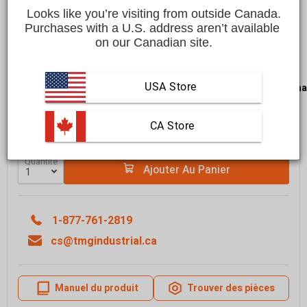
Économisez
$300.00 CAD
$2,999.00 CAD
Looks like you’re visiting from outside Canada.
$2,699.00 CAD
Purchases with a U.S. address aren’t available 
on our Canadian site.
Affirm
Payez en versements échelonnés avec
. Vérifiez
si vous êtes admissible lors du passage à la caisse.
LIVRAISON GRATUITE
dans la plupart des régions du
Cana
USA Store
Livraison dans un délai de
10 à 15 jours ouvrables
En savoir plus
 CA Store
Quantité
Ajouter Au Panier
1-877-761-2819
cs@tmgindustrial.ca
Manuel du produit
Trouver des pièces