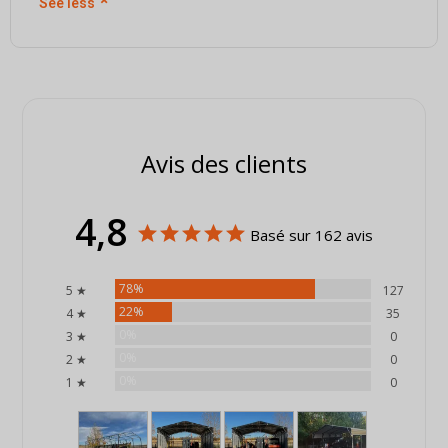
See less
⌃
Avis des clients
4,8
Basé sur 162 avis
78%
5 ★
127
22%
4 ★
35
0%
3 ★
0
0%
2 ★
0
0%
1 ★
0