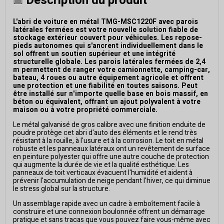
Description du produit
L'abri de voiture en métal TMG-MSC1220F avec parois
latérales fermées est votre nouvelle solution fiable de
stockage extérieur couvert pour véhicules. Les repose-
pieds autonomes qui s'ancrent individuellement dans le
sol offrent un soutien supérieur et une intégrité
structurelle globale. Les parois latérales fermées de 2,4
m permettent de ranger votre camionnette, camping-car,
bateau, 4 roues ou autre équipement agricole et offrent
une protection et une fiabilité en toutes saisons. Peut
être installé sur n'importe quelle base en bois massif, en
béton ou équivalent, offrant un ajout polyvalent à votre
maison ou à votre propriété commerciale.
Le métal galvanisé de gros calibre avec une finition enduite de
poudre protège cet abri d'auto des éléments et le rend très
résistant à la rouille, à l'usure et à la corrosion. Le toit en métal
robuste et les panneaux latéraux ont un revêtement de surface
en peinture polyester qui offre une autre couche de protection
qui augmente la durée de vie et la qualité esthétique. Les
panneaux de toit verticaux évacuent l'humidité et aident à
prévenir l'accumulation de neige pendant l'hiver, ce qui diminue
le stress global sur la structure.
Un assemblage rapide avec un cadre à emboîtement facile à
construire et une connexion boulonnée offrent un démarrage
pratique et sans tracas que vous pouvez faire vous-même avec