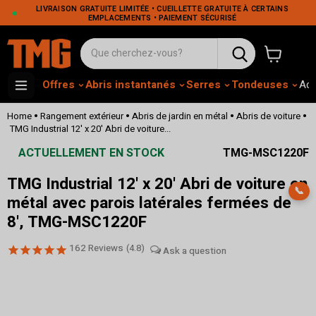
LIVRAISON GRATUITE LIMITÉE • CUEILLETTE GRATUITE À CERTAINS
EMPLACEMENTS • PAIEMENT SÉCURISÉ
Voir le pa
Offres
Abris instantanés
Serres
Tondeuses
Adh
•
•
•
•
Home
Rangement extérieur
Abris de jardin en métal
Abris de voiture
TMG Industrial 12' x 20' Abri de voiture...
ACTUELLEMENT EN STOCK
TMG-MSC1220F
TMG Industrial 12' x 20' Abri de voiture en
📞
métal avec parois latérales fermées de
8', TMG-MSC1220F
162
Reviews