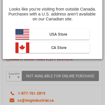
Looks like you’re visiting from outside Canada.
Purchases with a U.S. address aren’t available 
Save
$400.00 CAD
$5,199.00 CAD
$4,799.00 CAD
on our Canadian site.
Affirm
Payez en versements échelonnés avec
. Vérifiez
si vous êtes admissible lors du passage à la caisse.
USA Store
FREE
shipping to most locations in
Canada
 CA Store
Delivered in
10 to 15 business days
Learn More
GRAB IT SOON - ONLY
1
LEFT IN STOCK
Quantité
NOT AVAILABLE FOR ONLINE PURCHASE
1-877-761-2819
cs@tmgindustrial.ca