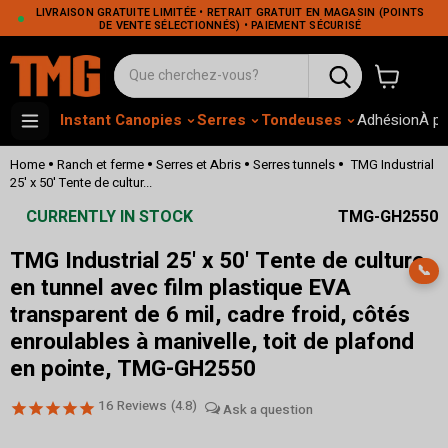
LIVRAISON GRATUITE LIMITÉE • RETRAIT GRATUIT EN MAGASIN (POINTS
DE VENTE SÉLECTIONNÉS) • PAIEMENT SÉCURISÉ
Voir le pa
Instant Canopies
Serres
Tondeuses
Adhésion
À p
•
•
•
•
Home
Ranch et ferme
Serres et Abris
Serres tunnels
TMG Industrial
25' x 50' Tente de cultur...
CURRENTLY IN STOCK
TMG-GH2550
TMG Industrial 25' x 50' Tente de culture
📞
en tunnel avec film plastique EVA
transparent de 6 mil, cadre froid, côtés
enroulables à manivelle, toit de plafond
en pointe, TMG-GH2550
16
Reviews