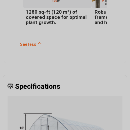
1280 sq-ft (120 m²) of
Robust galvani
covered space for optimal
frame resists 
plant growth.
and harsh cond
See less
Specifications