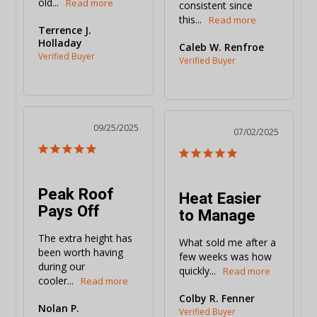
old...
consistent since 
this...
Terrence J.
Holladay
Caleb W. Renfroe
09/25/2025
07/02/2025
Peak Roof
Heat Easier
Pays Off
to Manage
The extra height has 
What sold me after a 
been worth having 
few weeks was how 
during our 
quickly...
cooler...
Colby R. Fenner
Nolan P.