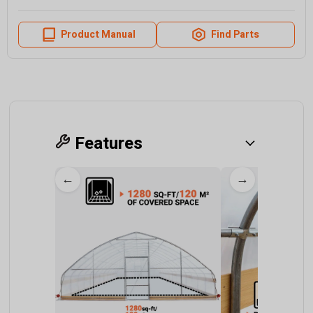
Product Manual
Find Parts
Features
←
→