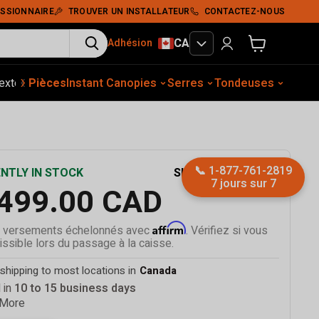
Add To Cart
SSIONNAIRE
TROUVER UN INSTALLATEUR
CONTACTEZ-NOUS
CA
Adhésion
Voir le panier
‹
›
xtérieur
Pièces
Construction
Instant Canopies
Équip. auto.
Tassement du sol
Serres
Tondeuses
Abris
Broyeurs
📞
1-877-761-2819
SKU
TMG-MS1320A
NTLY IN STOCK
7 jours sur 7
,499.00 CAD
Affirm
 versements échelonnés avec
. Vérifiez si vous
ssible lors du passage à la caisse.
shipping to most locations in
Canada
 in
10 to 15 business days
 More