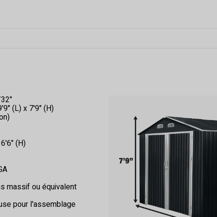
/32"
9" (L) x 7'9" (H)
on)
 6'6" (H)
 GA
is massif ou équivalent
cluse pour l'assemblage