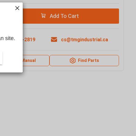
Add To Cart
n site.
1-877-761-2819
cs@tmgindustrial.ca
Product Manual
Find Parts