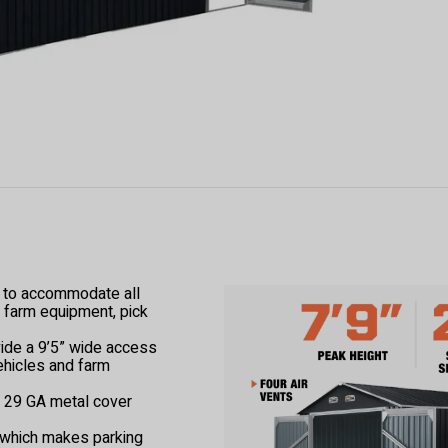
e to accommodate all
 farm equipment, pick
ide a 9’5” wide access
vehicles and farm
d 29 GA metal cover
e which makes parking