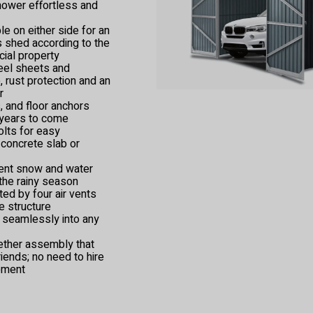
 mower effortless and
le on either side for an
s shed according to the
ial property
eel sheets and
, rust protection and an
r
, and floor anchors
r years to come
lts for easy
 concrete slab or
vent snow and water
 the rainy season
ed by four air vents
e structure
 seamlessly into any
gether assembly that
iends; no need to hire
ipment