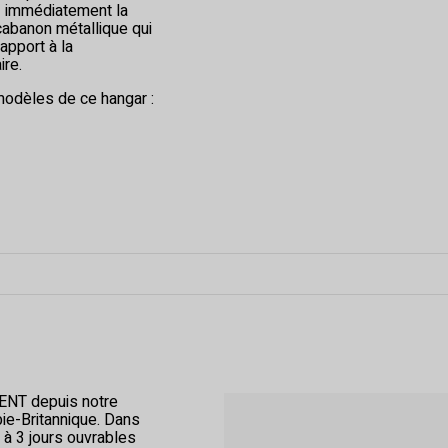
z immédiatement la
 cabanon métallique qui
apport à la
ire.
odèles de ce hangar :
NT depuis notre
ie-Britannique. Dans
 à 3 jours ouvrables