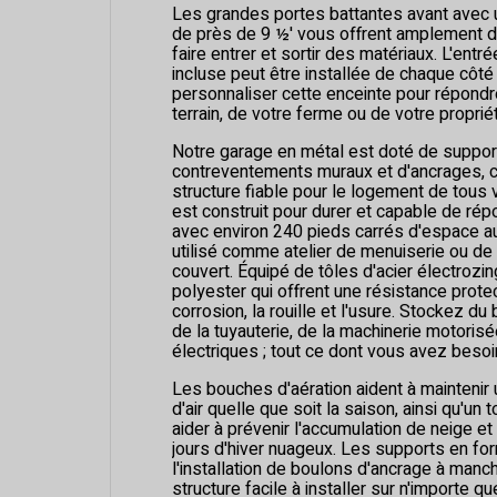
Les grandes portes battantes avant avec 
de près de 9 ½' vous offrent amplement d
faire entrer et sortir des matériaux. L'entr
incluse peut être installée de chaque côté
personnaliser cette enceinte pour répondr
terrain, de votre ferme ou de votre propri
Notre garage en métal est doté de support
contreventements muraux et d'ancrages, ce
structure fiable pour le logement de tous v
est construit pour durer et capable de ré
avec environ 240 pieds carrés d'espace au 
utilisé comme atelier de menuiserie ou de
couvert. Équipé de tôles d'acier électrozi
polyester qui offrent une résistance protec
corrosion, la rouille et l'usure. Stockez d
de la tuyauterie, de la machinerie motorisé
électriques ; tout ce dont vous avez besoin 
Les bouches d'aération aident à maintenir 
d'air quelle que soit la saison, ainsi qu'un t
aider à prévenir l'accumulation de neige e
jours d'hiver nuageux. Les supports en fo
l'installation de boulons d'ancrage à manc
structure facile à installer sur n'importe q