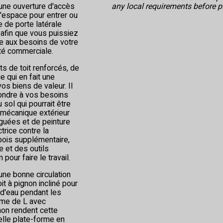
une ouverture d'accès
any local requirements before p
'espace pour entrer ou
ée de porte latérale
 afin que vous puissiez
e aux besoins de votre
été commerciale.
s de toit renforcés, de
 qui en fait une
os biens de valeur. Il
pondre à vos besoins
sol qui pourrait être
 mécanique extérieur
nguées et de peinture
trice contre la
u bois supplémentaire,
e et des outils
pour faire le travail.
une bonne circulation
oit à pignon incliné pour
t d'eau pendant les
rme de L avec
hon rendent cette
uelle plate-forme en