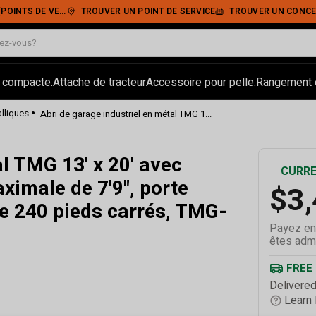
• PAIEMENT SÉCURISÉ
TROUVER UN POINT DE SERVICE
TROUVER UN CONCE
 compacte.
Attache de tracteur
Accessoire pour pelle.
Rangement e
•
alliques
Abri de garage industriel en métal TMG 1...
al TMG 13' x 20' avec
CURRE
ximale de 7'9", porte
$3
 de 240 pieds carrés, TMG-
Payez en
êtes admi
FREE
Delivered
Learn