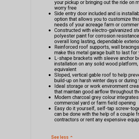
your pickup or bringing out the ride on
worry free
Side entry door included and is installab
option that allows you to customize thi
needs of your acreage farm or commerc
Constructed with electro-galvanized st
polyester paint for corrosion resistance
overall long lasting, dependable exterio
Reinforced roof supports, wall bracings
make this metal garage built to last fo
L-shape brackets with sleeve anchor bo
installation on any solid wood platform,
equivalent
Sloped, vertical gable roof to help pre
build-up on harsh winter days or during
Ideal storage or work environment creat
that maintain good airflow throughout th
Modern charcoal grey colour integrates
commercial yard or farm field opening
Easy do it yourself, self-tap screw-to
can be done with the help of a couple fr
contractors or rent any expensive equ
See less
⌃