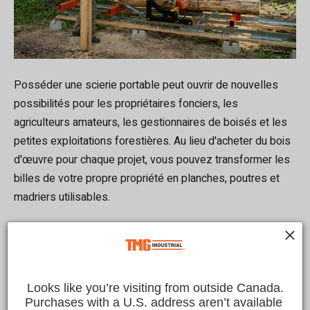
Posséder une scierie portable peut ouvrir de nouvelles
possibilités pour les propriétaires fonciers, les
agriculteurs amateurs, les gestionnaires de boisés et les
petites exploitations forestières. Au lieu d'acheter du bois
d'œuvre pour chaque projet, vous pouvez transformer les
billes de votre propre propriété en planches, poutres et
madriers utilisables.
Que vous construisiez des clôtures, des abris pour
équipements, des ateliers ou des structures de stockage,
une scierie portable vous offre un plus grand contrôle sur
Looks like you’re visiting from outside Canada.
votre approvisionnement en bois tout en utilisant de
Purchases with a U.S. address aren’t available 
manière productive le bois disponible.