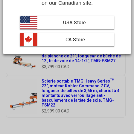
on our Canadian site.
USA Store
Recommended Products
 CA Store
TMG Industrial 27" Scierie portable,
moteur à essence Kohler 14 HP, largeur
de planche de 21", longueur de bûche de
12', lit de voie de 14-1/2', TMG-PSM27
$3,799.00 CAD
Scierie portable TMG Heavy Series™
22", moteur Kohler Command 7 CV,
longueur de billes de 3,65 m, chariot à 4
montants avec verrouillage anti-
basculement de la tête de scie, TMG-
PSM22
$2,999.00 CAD