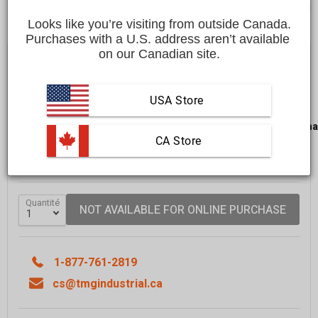
Looks like you’re visiting from outside Canada.
Purchases with a U.S. address aren’t available 
$2,999.00 CAD
on our Canadian site.
Affirm
Payez en versements échelonnés avec
. Vérifiez
si vous êtes admissible lors du passage à la caisse.
USA Store
LIVRAISON GRATUITE
dans la plupart des régions du
Cana
 CA Store
Livraison dans un délai de
10 à 15 jours ouvrables
En savoir plus
Quantité
NOT AVAILABLE FOR ONLINE PURCHASE
1-877-761-2819
cs@tmgindustrial.ca