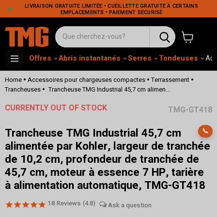
LIVRAISON GRATUITE LIMITÉE • CUEILLETTE GRATUITE À CERTAINS
EMPLACEMENTS • PAIEMENT SÉCURISÉ
Voir le pa
Offres
Abris instantanés
Serres
Tondeuses
Adh
•
•
•
Home
Accessoires pour chargeuses compactes
Terrassement
•
Trancheuses
Trancheuse TMG Industrial 45,7 cm alimen...
CURRENTLY OUT OF STOCK
TMG-GT418
Trancheuse TMG Industrial 45,7 cm
📞
alimentée par Kohler, largeur de tranchée
de 10,2 cm, profondeur de tranchée de
45,7 cm, moteur à essence 7 HP, tarière
à alimentation automatique, TMG-GT418
18
Reviews