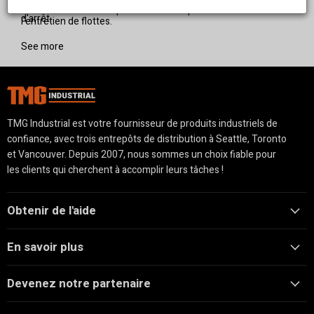
cherchant à maximiser l'efficacité et à réduire les temps
en fait un choix fiable pour les ateliers professionnels et
d'arrêt.
l'entretien de flottes.
See more
TMG Industrial est votre fournisseur de produits industriels de
confiance, avec trois entrepôts de distribution à Seattle, Toronto
et Vancouver. Depuis 2007, nous sommes un choix fiable pour
les clients qui cherchent à accomplir leurs tâches !
Obtenir de l'aide
En savoir plus
Devenez notre partenaire