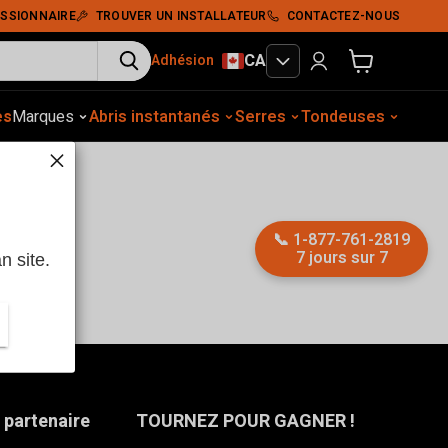
SSIONNAIRE
TROUVER UN INSTALLATEUR
CONTACTEZ-NOUS
CA
Adhésion
Voir le panier
es
gement extérieur
Marques
Abris instantanés
Construction
Équip. auto.
Serres
Tassement du sol
Tondeuses
Abris
📞
1-877-761-2819
7 jours sur 7
n site.
 partenaire
TOURNEZ POUR GAGNER !