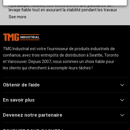
l'entretien et les réparations. Construits avec un système
hydraulique robuste, ces vérins offrent une puissance de
levage fiable tout en assurant la stabilité pendant les travaux
sur les VTT, les UTV et autres petits véhicules. Dotés d'une
See more
conception facile à utiliser et d'une taille compacte, les vérins
de VTT TMG sont idéaux pour les garages, les ateliers et
l'utilisation en extérieur, vous offrant le soutien dont vous
avez besoin pour les changements de pneus, les inspections
et d'autres réparations.
TMG Industrial est votre fournisseur de produits industriels de
confiance, avec trois entrepôts de distribution à Seattle, Toronto
et Vancouver. Depuis 2007, nous sommes un choix fiable pour
les clients qui cherchent à accomplir leurs tâches !
Obtenir de l'aide
En savoir plus
Devenez notre partenaire