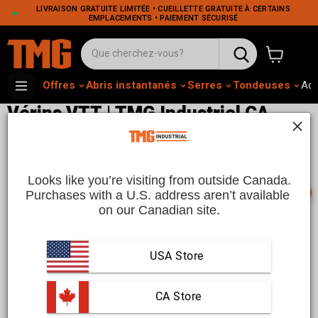
LIVRAISON GRATUITE LIMITÉE • CUEILLETTE GRATUITE À CERTAINS
EMPLACEMENTS • PAIEMENT SÉCURISÉ
Voir le pa
Offres
Abris instantanés
Serres
Tondeuses
Adh
Vérins VTT | TMG Industriel CA
Cette collection est vide
Looks like you’re visiting from outside Canada.
📞
Purchases with a U.S. address aren’t available 
Translation missing:
on our Canadian site.
fr.sections.collection_template.use_fewer_filters_html
Voir tous les produits
USA Store
 CA Store
Les vérins de VTT industriels TMG sont conçus pour soulever
et supporter en toute sécurité les véhicules tout-terrain pour