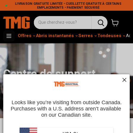
LIVRAISON GRATUITE LIMITÉE • CUEILLETTE GRATUITE À CERTAINS
EMPLACEMENTS • PAIEMENT SÉCURISÉ
Voir le pa
Offres
Abris instantanés
Serres
Tondeuses
Adh
Centre de support
📞
industriel TMG
Looks like you’re visiting from outside Canada.
Purchases with a U.S. address aren’t available 
on our Canadian site.