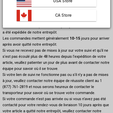
Suivi des commandes
USA Store
 CA Store
Pour suivre votre commande, cliquez simplement sur le lien dans
votre e-mail ou SMS qui a été envoyé le jour où votre commande
a été expédiée de notre entrepôt.
Les commandes mettent généralement
10-15
jours pour arriver
après avoir quitté notre entrepôt.
Si vous ne recevez pas de mises à jour sur votre suivi et qu'il ne
s'est pas écoulé plus de 48 heures depuis l'expédition de votre
article, veuillez patienter un jour de plus avant de contacter notre
équipe pour savoir où il se trouve.
Si votre lien de suivi ne fonctionne pas ou s'il n'y a pas de mises
à jour, veuillez contacter notre équipe de réussite client au 1
(877) 761-2819 et nous serons heureux de contacter le
transporteur pour savoir où se trouve votre commande.
Si votre commande n'est pas arrivée ou si vous n'avez pas été
contacté pour votre rendez-vous de livraison 10 jours après que
votre article a quitté notre entrepôt, veuillez contacter notre