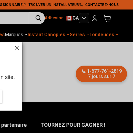
SSIONNAIRE
TROUVER UN INSTALLATEUR
CONTACTEZ-NOUS
CA
Adhésion
Voir le panier
es
gement extérieur
Marques
Instant Canopies
Construction
Équip. auto.
Serres
Tassement du sol
Tondeuses
Abris
📞
1-877-761-2819
7 jours sur 7
n site.
 partenaire
TOURNEZ POUR GAGNER !