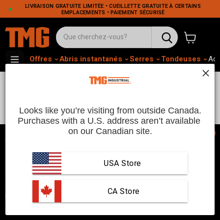
LIVRAISON GRATUITE LIMITÉE • CUEILLETTE GRATUITE À CERTAINS
EMPLACEMENTS • PAIEMENT SÉCURISÉ
Voir le pa
Offres
Abris instantanés
Serres
Tondeuses
Adh
Souffleuse À Neige À Attelage 3
Points
Looks like you’re visiting from outside Canada.
Purchases with a U.S. address aren’t available 
on our Canadian site.
📞
USA Store
TMG Industrial est votre fournisseur de produits industriels de
confiance, avec trois entrepôts de distribution à Seattle, Toronto
et Vancouver. Depuis 2007, nous sommes un choix fiable pour
 CA Store
les clients qui cherchent à accomplir leurs tâches !