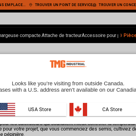
IEMENT SÉCURISÉ
TROUVER UN POINT DE SERVICE
TROUVER UN CONCE
‹
›
hargeuse compacte.
Attache de tracteur
Accessoire pour pelle.
Pièc
Ran
Looks like you’re visiting from outside Canada.
ses with a U.S. address aren’t available on our Canadia
re à vendre au Canada | TMG Industrial
USA Store
 CA Store
our les cultivateurs qui souhaitent mieux contrôler la températur
ale pour votre projet, que vous commenciez des semis, cultiviez
ne pépinière.