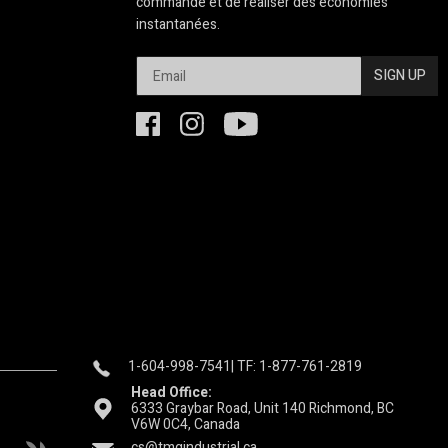
commande et de réaliser des économies
instantanées.
SIGN UP
1-604-998-7541
| TF: 1-877-761-2819
Head Office:
6333 Graybar Road, Unit 140 Richmond, BC
V6W 0C4, Canada
cs@tmgindustrial.ca