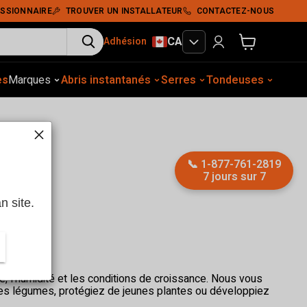
SSIONNAIRE
TROUVER UN INSTALLATEUR
CONTACTEZ-NOUS
CA
Adhésion
Voir le panier
es
gement extérieur
Marques
Abris instantanés
Construction
Équip. auto.
Serres
Tassement du sol
Tondeuses
Abris
📞
1-877-761-2819
7 jours sur 7
n site.
e, l'humidité et les conditions de croissance. Nous vous
 des légumes, protégiez de jeunes plantes ou développiez