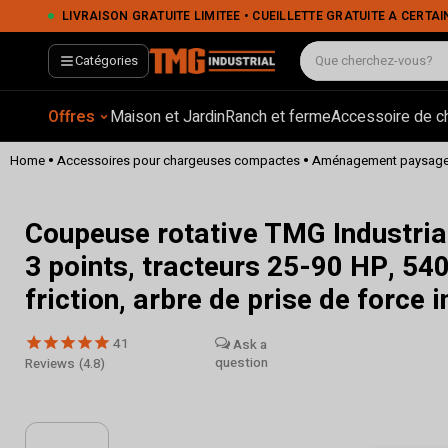
Coupeuse rotative TMG Industrial Pro Series 68", attelage 3 points, tracteurs 25-90 HP, 540 tr/min, embraya
LIVRAISON GRATUITE LIMITÉE • CUEILLETTE GRATUITE À CERTAINS EMPLACEMENTS • PA
Catégories
Offres
Maison et Jardin
Ranch et ferme
Accessoire de c
•
•
Home
Accessoires pour chargeuses compactes
Aménagement paysage
Coupeuse rotative TMG Industrial
3 points, tracteurs 25-90 HP, 54
friction, arbre de prise de forc
41
Reviews