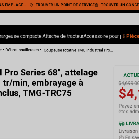
ge à friction, arbre de prise de force inclus, TMG-TRC75
IEMENT SÉCURISÉ
TROUVER UN POINT DE SERVICE
TROUVER UN CONCE
‹
›
hargeuse compacte.
Attache de tracteur
Accessoire pour pelle.
Pièc
Ran
•
•
r
Débroussailleuses
Coupeuse rotative TMG Industrial Pro...
 Pro Series 68", attelage
ACTUE
0 tr/min, embrayage à
$4,699.0
$4
e inclus, TMG-TRC75
Payez en
êtes admi
LIVR
Livraison
En sav