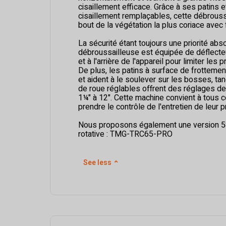
cisaillement efficace. Grâce à ses patins 
cisaillement remplaçables, cette débrouss
bout de la végétation la plus coriace avec f
La sécurité étant toujours une priorité abs
débroussailleuse est équipée de déflecteu
et à l'arrière de l'appareil pour limiter les 
De plus, les patins à surface de frottement
et aident à le soulever sur les bosses, ta
de roue réglables offrent des réglages d
1¼" à 12". Cette machine convient à tous c
prendre le contrôle de l'entretien de leur p
Nous proposons également une version 58
rotative : TMG-TRC65-PRO
See less
⌃