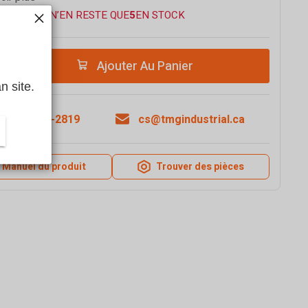
 VITE — IL N’EN RESTE QUE
5
EN STOCK
Ajouter Au Panier
n site.
1-877-761-2819
cs@tmgindustrial.ca
Manuel du produit
Trouver des pièces