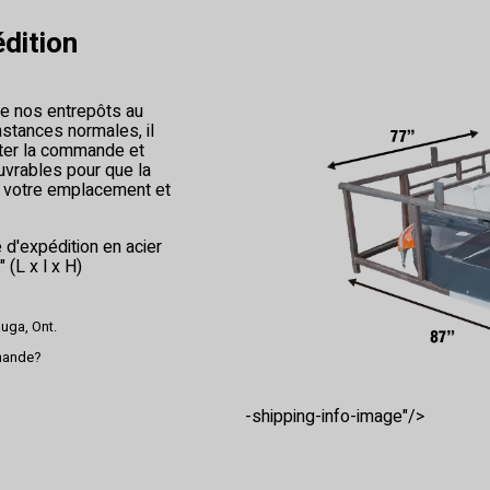
dition
e nos entrepôts au
stances normales, il
iter la commande et
ouvrables pour que la
 votre emplacement et
 d'expédition en acier
 (L x l x H)
uga, Ont.
mmande?
-shipping-info-image"/>