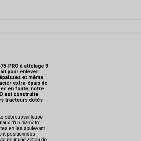
75-PRO à attelage 3
fait pour enlever
s épaisses et même
'acier extra-épais de
ses en fonte, notre
O est construite
es tracteurs dotés
tte débroussailleuse
riaux d'un diamètre
utes en les soulevant
ont positionnées
sse pour une action de