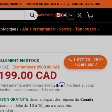
Ajouter Au Panier
SSIONNAIRE
TROUVER UN INSTALLATEUR
CONTACTEZ-NOUS
CA
Adhésion
Voir le panier
es
gement extérieur
Marques
Abris instantanés
Construction
Équip. auto.
Serres
Tassement du sol
Tondeuses
Abris
📞
1-877-761-2819
SKU
TMG-TRC75
LLEMENT EN STOCK
7 jours sur 7
0 CAD
Économisez
$500.00 CAD
,199.00 CAD
Affirm
 versements échelonnés avec
. Vérifiez si vous
ssible lors du passage à la caisse.
AISON GRATUITE
dans la plupart des régions du
Canada
 dans un délai de
10 à 15 jours ouvrables
oir plus