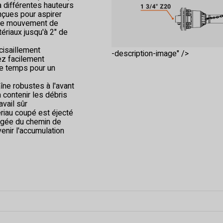
à différentes hauteurs
çues pour aspirer
c le mouvement de
tériaux jusqu'à 2" de
isaillement
-description-image" />
ez facilement
le temps pour un
îne robustes à l'avant
à contenir les débris
avail sûr
ériau coupé est éjecté
gagée du chemin de
venir l'accumulation