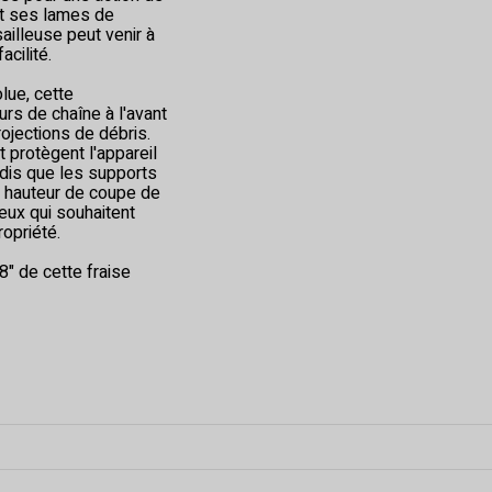
et ses lames de
ailleuse peut venir à
acilité.
olue, cette
rs de chaîne à l'avant
projections de débris.
 protègent l'appareil
ndis que les supports
e hauteur de coupe de
eux qui souhaitent
ropriété.
" de cette fraise