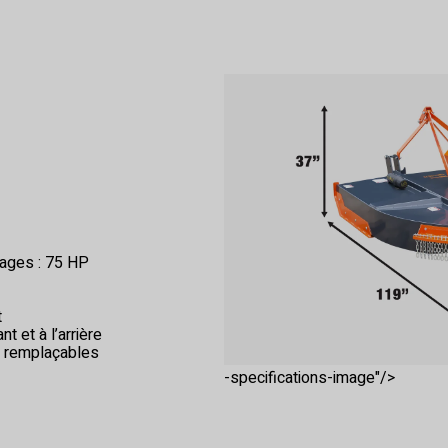
nages : 75 HP
t
t et à l’arrière
t remplaçables
-specifications-image"/>