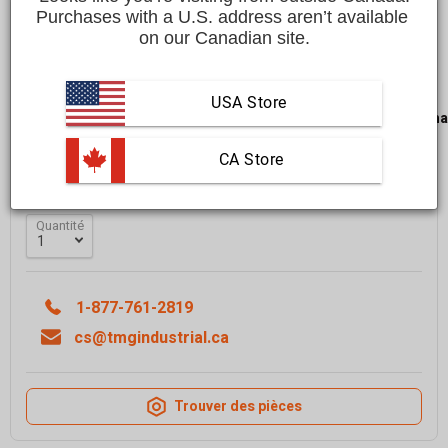
$3,499.00 CAD
Purchases with a U.S. address aren’t available 
on our Canadian site.
Affirm
Payez en versements échelonnés avec
. Vérifiez
si vous êtes admissible lors du passage à la caisse.
USA Store
LIVRAISON GRATUITE
dans la plupart des régions du
Cana
Livraison dans un délai de
10 à 15 jours ouvrables
 CA Store
En savoir plus
Quantité
1-877-761-2819
cs@tmgindustrial.ca
Trouver des pièces