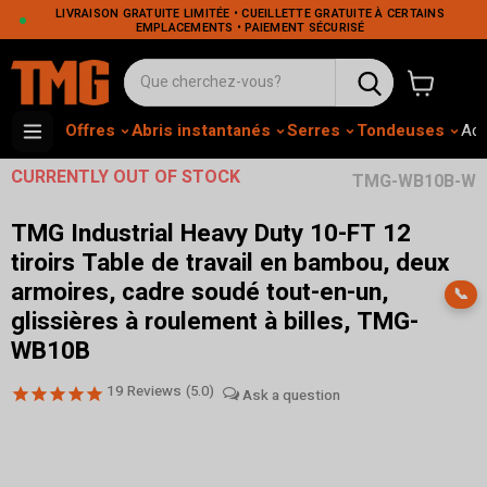
LIVRAISON GRATUITE LIMITÉE • CUEILLETTE GRATUITE À CERTAINS
EMPLACEMENTS • PAIEMENT SÉCURISÉ
Voir le pa
Offres
Abris instantanés
Serres
Tondeuses
Adh
CURRENTLY OUT OF STOCK
TMG-WB10B-W
TMG Industrial Heavy Duty 10-FT 12
tiroirs Table de travail en bambou, deux
armoires, cadre soudé tout-en-un,
📞
glissières à roulement à billes, TMG-
WB10B
19
Reviews