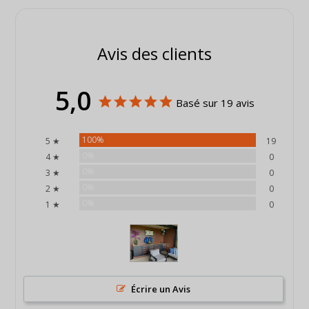
Avis des clients
5,0
Basé sur 19 avis
100%
5 ★
19
0%
4 ★
0
0%
3 ★
0
0%
2 ★
0
0%
1 ★
0
Écrire un Avis