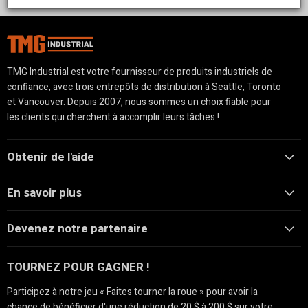
n'importe quel patio ou jardin, offrant à la fois style et
fonctionnalité.
TMG Industrial est votre fournisseur de produits industriels de
confiance, avec trois entrepôts de distribution à Seattle, Toronto
et Vancouver. Depuis 2007, nous sommes un choix fiable pour
les clients qui cherchent à accomplir leurs tâches !
Obtenir de l'aide
En savoir plus
Devenez notre partenaire
TOURNEZ POUR GAGNER !
Participez à notre jeu « Faites tourner la roue » pour avoir la
chance de bénéficier d'une réduction de 20 $ à 200 $ sur votre