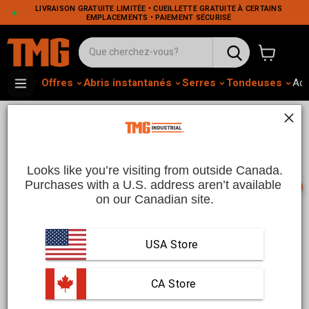
LIVRAISON GRATUITE LIMITÉE • CUEILLETTE GRATUITE À CERTAINS
EMPLACEMENTS • PAIEMENT SÉCURISÉ
Voir le pa
Offres
Abris instantanés
Serres
Tondeuses
Adh
•
•
Home
Maison et Jardin
Aménagements extérieurs et solutions
•
d'ombrage
Pergola aspect bois
Pergola Effet Bois | TMG Industrial
CA
Looks like you’re visiting from outside Canada.
Purchases with a U.S. address aren’t available 
📞
on our Canadian site.
La
pergola imitation bois
de TMG Industrial offre la beauté
USA Store
du bois sans l'entretien. Fabriquée à partir de matériaux
durables et résistants aux intempéries qui imitent l'apparence
du bois véritable, cette pergola est parfaite pour ceux qui
 CA Store
recherchent un aspect naturel et rustique avec l'avantage
supplémentaire de la durabilité moderne. Elle embellit
See more