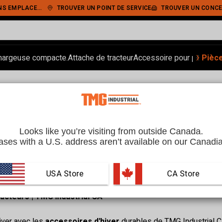
IEMENT SÉCURISÉ
TROUVER UN POINT DE SERVICE
TROUVER UN CONCE
‹
›
hargeuse compacte.
Attache de tracteur
Accessoire pour pelle.
Pièc
Ran
 | TMG Industrial CA
Looks like you’re visiting from outside Canada.
ses with a U.S. address aren’t available on our Canadia
USA Store
 CA Store
acteurs | TMG Industrial CA
hiver avec les
accessoires d'hiver
durables de TMG Industrial CA