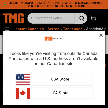
LIVRAISON GRATUITE LIMITÉE • RETRAIT GRATUIT EN MAGASIN (POINTS
DE VENTE SÉLECTIONNÉS) • PAIEMENT SÉCURISÉ
Voir le pa
Instant Canopies
Serres
Tondeuses
Adhésion
À p
VENTES
Looks like you’re visiting from outside Canada.
Purchases with a U.S. address aren’t available 
on our Canadian site.
📞
TMG Industrial est votre fournisseur de produits industriels de
confiance, avec trois entrepôts de distribution à Seattle, Toronto
USA Store
et Vancouver. Depuis 2007, nous sommes un choix fiable pour
les clients qui cherchent à accomplir leurs tâches !
 CA Store
Obtenir de l'aide