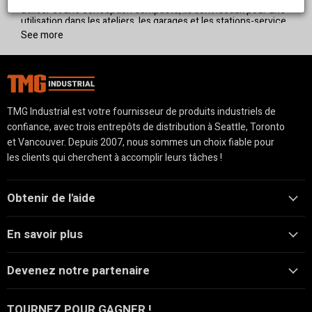
effectuées efficacement et en toute sécurité.
utiliser et une conception compacte, ils sont idéaux pour une
utilisation dans les ateliers, les garages et les stations-service.
See more
TMG Industrial est votre fournisseur de produits industriels de
confiance, avec trois entrepôts de distribution à Seattle, Toronto
et Vancouver. Depuis 2007, nous sommes un choix fiable pour
les clients qui cherchent à accomplir leurs tâches !
Obtenir de l'aide
En savoir plus
Devenez notre partenaire
TOURNEZ POUR GAGNER !